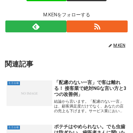
M.KENをフォローする
M.KEN
関連記事
「配慮のない一言」で客は離れ
生活全般
る！ 接客業で絶対NGな言い方と3
つの改善例」
結論から言います。「配慮のない一言」
は、顧客満足度だけでなく、あなたの店
の売上も下げます。サービス業におい
て、商品の品質や価格が同じであれば、
客の心に残るのはスタッフの**「言葉の
質」**です。筆者が体験したクリーニン
ポテチはやめられない。でも虫歯
生活全般
グ店の出来事は、まさに...
は防ぎたい。歯医者さんに聞いた