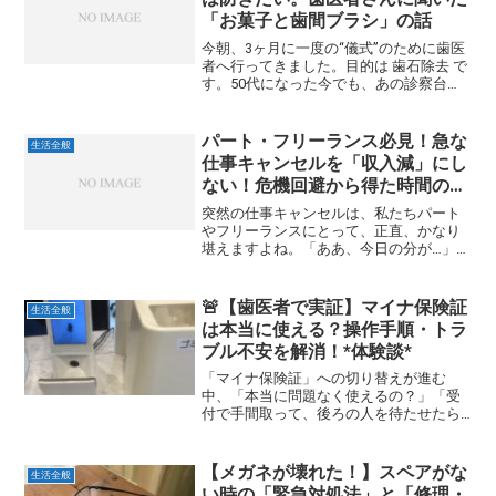
「お菓子と歯間ブラシ」の話
今朝、3ヶ月に一度の“儀式”のために歯医
者へ行ってきました。目的は 歯石除去 で
す。50代になった今でも、あの診察台に
横たわる瞬間だけは慣れません。「それ
では始めますね」衛生士さんの声と同時
に、耳元で響くあの機械音。場所によっ
パート・フリーランス必見！急な
生活全般
ては、これがな...
仕事キャンセルを「収入減」にし
ない！危機回避から得た時間の有
効活用術
突然の仕事キャンセルは、私たちパート
やフリーランスにとって、正直、かなり
堪えますよね。「ああ、今日の分が…」
と、頭の中で即座に収入の穴を計算して
しまうのは、避けられない現実です。物
価高が続く今、予期せぬオフは大きな痛
🚨【歯医者で実証】マイナ保険証
生活全般
手であり、つい落ち込んで...
は本当に使える？操作手順・トラ
ブル不安を解消！*体験談*
「マイナ保険証」への切り替えが進む
中、「本当に問題なく使えるの？」「受
付で手間取って、後ろの人を待たせたら
どうしよう…」と不安を感じていません
か？特に、病院や歯医者で初めて新しい
機械を前にすると、緊張しますよね。こ
【メガネが壊れた！】スペアがな
生活全般
の記事は、私が実際に歯科医...
い時の「緊急対処法」と「修理・