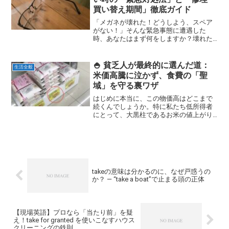
買い替え期間」徹底ガイド
「メガネが壊れた！どうしよう、スペア
がない！」そんな緊急事態に遭遇した
時、あなたはまず何をしますか？壊れた
メガネのフレームをテープでごまかしな
がら、修理や買い替えにかかる「日数」
と「費用」の不安に悩まされていません
🍚 貧乏人が最終的に選んだ道：
生活全般
か。本記事は、突然のメガネ...
米価高騰に泣かず、食費の「聖
域」を守る裏ワザ
はじめに本当に、この物価高はどこまで
続くんでしょうか。特に私たち低所得者
にとって、大黒柱であるお米の値上がり
は、ただのニュースじゃありません。毎
日のお財布に、毎日の食卓に、心臓を鷲
掴みにされるような切実な問題として重
くのしかかっています。「...
takeの意味は分かるのに、なぜ戸惑うの
か？ ― “take a boat”で止まる頭の正体
【現場英語】プロなら「当たり前」を疑
え！take for granted を使いこなすハウス
クリーニングの鉄則