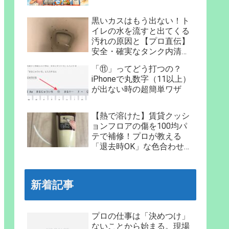
黒いカスはもう出ない！ト
イレの水を流すと出てくる
汚れの原因と【プロ直伝】
安全・確実なタンク内清掃
法
「⑪」ってどう打つの？
iPhoneで丸数字（11以上）
が出ない時の超簡単ワザ
【熱で溶けた】賃貸クッシ
ョンフロアの傷を100均パ
テで補修！プロが教える
「退去時OK」な色合わせと
手順
新着記事
プロの仕事は「決めつけ」
ないことから始まる。現場