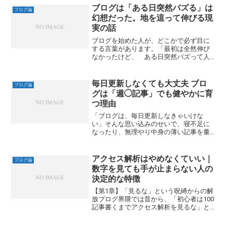
ブログは「ある日突然バズる」は
ブログ論
幻想だった。地を這って伸びる現
実の話
ブログを始めた人が、どこかで必ず目に
する言葉があります。「最初は全然伸び
なかったけど、 ある日突然バズって人
生が変わった」正直に言うと、この言葉
を信じてしまう人ほど、ブログ運営は苦
しくなります。なぜなら、多くの人が想
毎日更新しなくても大丈夫 ブロ
ブログ論
像している「バズ」は、実...
グは「週◯記事」でも健やかに育
つ理由
「ブログは、毎日更新しなきゃいけな
い」そんな思い込みのせいで、寝不足に
なったり、無理やり中身の薄い記事を量
産していませんか？先に結論を言いま
す。ブログは、毎日更新しなくても育ち
ます。大切なのは、「降水量（記事
アクセス解析はやめなくていい｜
ブログ論
数）」よりも**「リズム（続けら...
数字を見ても手が止まらない人の
決定的な特徴
【第1章】「見るな」という呪縛からの解
放ブログ界隈では昔から、「初心者は100
記事書くまでアクセス解析を見るな」と
いう鉄則のようなものがあります。確か
に一理あります。数字に一喜一憂して、