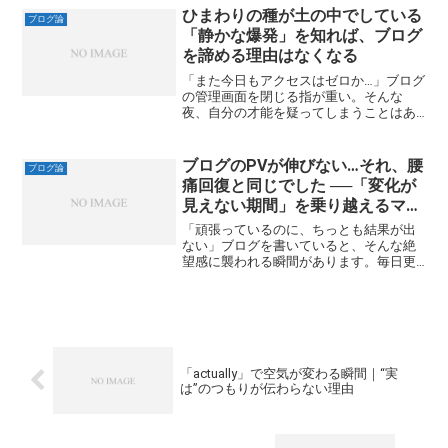
肝心の記事更新が止まってしまうのは本
ひまわりの種が土の中でしている
ブログ論
末転倒だからです。...
「静かな爆発」を知れば、ブログ
を諦める理由はなくなる
「また今日もアクセスはゼロか…」ブログ
の管理画面を閉じる指が重い。そんな
夜、自分の才能を疑ってしまうことはあ
りませんか。土の中の種を掘り返して
「どうせ芽は出ない」と捨ててしまうよ
うな気持ち。でも――もしひまわりの発芽
ブログのPVが伸びない…それ、腰
ブログ論
の仕組みを知れば、ブログ...
痛回復と同じでした ──「変化が
見えない期間」を乗り越えるマイ
ンドセット
「頑張っているのに、ちっとも結果が出
ない」ブログを書いていると、そんな絶
望感に襲われる瞬間があります。毎日更
新している。リライトもしている。なの
に、PVは横ばい。むしろ下がる日すらあ
る。「このまま続けて意味があるの
か？」実は私、最近かなりひ...
「actually」で空気が変わる瞬間｜“実
は”のつもりが伝わらない理由