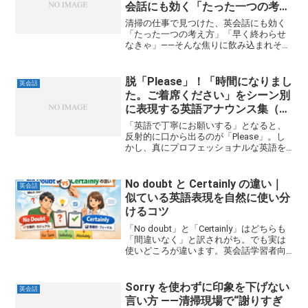
会話にも効く「たった一つの考え
方」
清掃の仕事で見つけた、英会話にも効く
「たった一つの考え方」「早く終わらせ
なきゃ」——そんな焦りに飲み込まれそう
になる時、私はいつもこの言葉を自分に
投げかけます。Nothing is more costly
than a job that h...
脱「Please」！「時間になりまし
英会話
た。ご着席ください」をシーン別
に表現する英語アナウンス集（完
全版）
「英語で丁寧にお願いする」となると、
反射的に口から出るのが「Please」。し
かし、真にプロフェッショナルな英語を
目指すなら、「Pleaseしか言えない自
分」から脱却したいという強い思いがあ
るのでは？特に、会議や集会でのアナウ
No doubt と Certainly の違い｜
英会話
ンスで同じ表現...
似ている英語表現を自然に使い分
けるコツ
「No doubt」と「Certainly」はどちらも
「間違いなく」と訳されがち。でも実は
使いどころが違います。英会話学習者向
けに、ニュアンスの違いを例文付きでや
さしく解説します。
Sorry を使わずに印象を下げない
英会話
言い方 ――清掃現場で“謝りすぎ