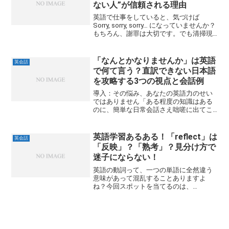
ない人”が信頼される理由
英語で仕事をしていると、気づけば
Sorry, sorry, sorry… になっていませんか？
もちろん、謝罪は大切です。でも清掃現
場では、謝りすぎる人ほど評価が下がる
ことがあります。なぜなら、 「自信がな
さそう」 「任せて大丈夫かな？」 ...
「なんとかなりませんか」は英語
英会話
で何て言う？直訳できない日本語
を攻略する3つの視点と会話例
導入：その悩み、あなたの英語力のせい
ではありません「ある程度の知識はある
のに、簡単な日常会話さえ咄嗟に出てこ
ない…」そんな悩みを感じたことはありま
せんか？実は、それは英語力の問題では
なく、**「日本語特有の便利なフレーズ
英語学習あるある！「reflect」は
英会話
をそのまま訳そうとし...
「反映」？「熟考」？見分け方で
迷子にならない！
英語の動詞って、一つの単語に全然違う
意味があって混乱することありますよ
ね？今回スポットを当てるのは、
「reflect」。 「反映させる」 「熟考する
（深く考える）」この二つ、どう見分け
ればいいの？と疑問に思っている方は多
いはず。実は、見分け...