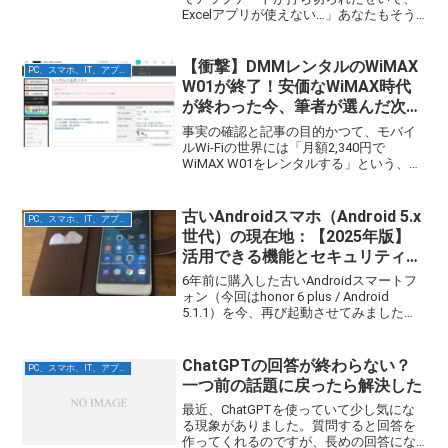
Excelアプリが使えない…」あなたもそう
諦めていませんか？Microsoftの公式要件
を見れば「iOS 17以降が必要です」と表
示され、アプリの利用を...
【衝撃】DMMレンタルのWiMAX
PC、スマホ、IT、アプリ関連
W01が終了！安価なWiMAX時代
が終わった今、筆者が選んだ次の
最適解
事実の確認と記事の目的かつて、モバイ
ルWi-Fiの世界には「月額2,340円で
WiMAX W01をレンタルする」という、最
強のコスパを誇る裏技がありました。し
かし、残念ながらその黄金時代は完全に
終焉しました。筆者自身もこの恩恵を長
古いAndroidスマホ（Android 5.x
PC、スマホ、IT、アプリ関連
く受けてき...
世代）の現在地：【2025年版】
活用できる機能とセキュリティの
限界
6年前に購入した古いAndroidスマートフ
ォン（今回はhonor 6 plus / Android
5.1.1）を今、再び起動させてみました。
「家に眠っている昔のスマホ、何か使い
道はないかな？」とお考えの方も多いの
ではないでしょうか。結論...
ChatGPTの回答が終わらない？
PC、スマホ、IT、アプリ関連
一つ前の話題に戻ったら解決した
最近、ChatGPTを使っていて少し気にな
る現象がありました。質問すると回答を
作ってくれるのですが、長めの回答にな