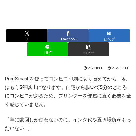
X
Facebook
はてブ
LINE
コピー
2022.08.16
2025.11.11
PrintSmashを使ってコンビニ印刷に切り替えてから、私
はもう
5年以上
になります。自宅から
歩いて5分のところ
にコンビニ
があるため、プリンターを部屋に置く必要を全
く感じていません。
「年に数回しか使わないのに、インク代や置き場所がもっ
たいない…」