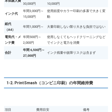
本体購入費
30,000円
10,000円
年間3,000円～
使用頻度やカラー印刷の多寡で大きく変
インク代
15,000円
動
紙代
年間1,000円～
大量印刷しない限り大きな負担ではない
（A4）
電気代・メ
年間500円～
使用しなくてもヘッドクリーニングなど
ンテ費
2,000円
でインクと電力を消費
年間 6,500円～
合計
インク残量や故障リスクは含まず
27,000円
1-2. PrintSmash（コンビニ印刷）の年間維持費
項目
費用目安
備考