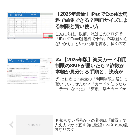
ると、画面上では「何かを考えていま
す」という状態のまま、最後まで文章が
表示されないことがあります。困るの
【2025年最新】iPadでExcelは無
PC、スマホ、IT、アプリ関連
は、その状態だと次の質...
料で編集できる？画面サイズによ
る制限と賢い使い方
こんにちは。以前、私はこのブログで
「iPadのExcelは無料で十分。PC版はいら
ないかも」という記事を書き、多くの方
に読んでいただきました。しかし、残念
ながら、その情報は現状では古くなって
います。結論からお伝えすると、現在、
✍️ 【2025年版】楽天カード利用
PC、スマホ、IT、アプリ関連
私の愛用するi...
制限のSMSが届いたら？詐欺か
本物か見分ける手順と、決済が
「成立していない」の真実
💳 はじめに：突然の「利用制限」通知に
驚いていませんか？「カードを使ったら
エラーになった」「突然、楽天カードか
らSMSが届いた」――あなたも、このメ
ッセージに驚き、不安を感じてこの記事
にたどり着いたのではないでしょうか。
結論から申し上げます...
🔔 知らない番号からの着信は「放置」で
大丈夫？かけ直す前に確認すべき3つの危
険なリスク