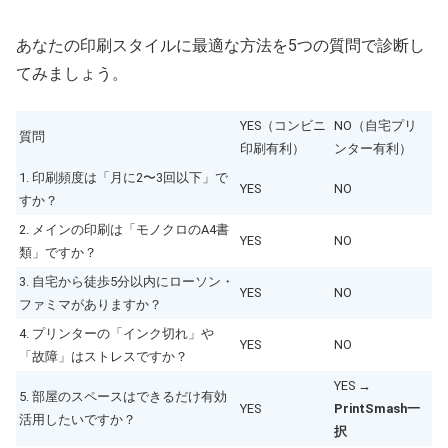
あなたの印刷スタイルに最適な方法を5つの質問で診断し
てみましょう。
YES（コンビニ
NO（自宅プリ
質問
印刷有利）
ンター有利）
1. 印刷頻度は「月に2〜3回以下」で
YES
NO
すか？
2. メインの印刷は「モノクロのA4書
YES
NO
類」ですか？
3. 自宅から徒歩5分以内にローソン・
YES
NO
ファミマがありますか？
4. プリンターの「インク切れ」や
YES
NO
「故障」はストレスですか？
YES →
5. 部屋のスペースはできるだけ有効
YES
PrintSmash一
活用したいですか？
択