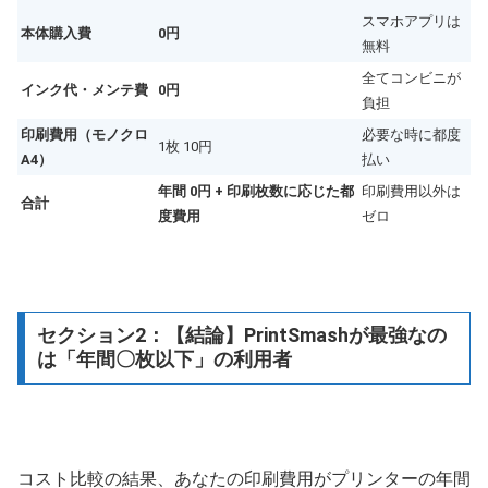
スマホアプリは
本体購入費
0円
無料
全てコンビニが
インク代・メンテ費
0円
負担
印刷費用（モノクロ
必要な時に都度
1枚 10円
A4）
払い
年間 0円 + 印刷枚数に応じた都
印刷費用以外は
合計
度費用
ゼロ
セクション2：【結論】PrintSmashが最強なの
は「年間〇枚以下」の利用者
コスト比較の結果、あなたの印刷費用がプリンターの年間