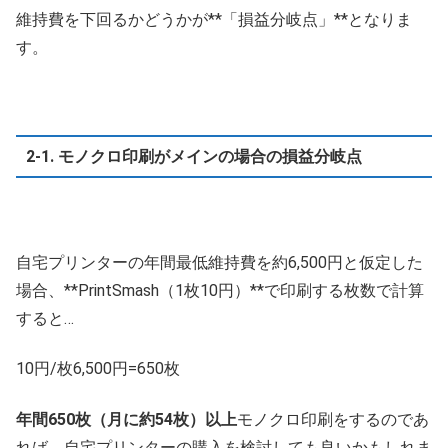
維持費を下回るかどうかが**「損益分岐点」**となりま
す。
2-1. モノクロ印刷がメインの場合の損益分岐点
自宅プリンターの年間最低維持費を約6,500円と仮定した
場合、**PrintSmash（1枚10円）**で印刷する枚数で計算
すると…
10
円
/
枚
6
,
500
円
=
650
枚
年間650枚（月に約54枚）以上
モノクロ印刷をするのであ
れば、自宅プリンターの購入を検討しても良いかもしれま