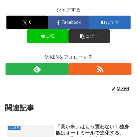
シェアする
X
Facebook
はてブ
LINE
コピー
M.KENをフォローする
M.KEN
関連記事
「高い米」はもう買わない！独身
生活全般
飯はオートミールで進化する。