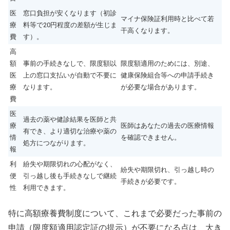
医
窓口負担が安くなります（初診
マイナ保険証利用時と比べて若
療
料等で20円程度の差額が生じま
干高くなります。
費
す）。
高
額
事前の手続きなしで、限度額以
限度額適用のためには、別途、
医
上の窓口支払いが自動で不要に
健康保険組合等への申請手続き
療
なります。
が必要な場合があります。
費
医
過去の薬や健診結果を医師と共
療
医師はあなたの過去の医療情報
有でき、より適切な治療や薬の
情
を確認できません。
処方につながります。
報
利
紛失や期限切れの心配がなく、
紛失や期限切れ、引っ越し時の
便
引っ越し後も手続きなしで継続
手続きが必要です。
性
利用できます。
特に高額療養費制度について、これまで必要だった事前の
申請（限度額適用認定証の提示）が不要になる点は、大き