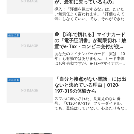
が、最初に失っているもの」
導入：「評価を気にするな」は、だいた
い無責任よく言われます。「評価なんて
気にしなくていい」でも、それができた
ら苦労しません。評価は、生活にも仕事
にも直結します。だからこの記事では、
「評価を気にするな」とは言いません。
🛑 【5年で切れる】マイナカード
生活全般
むしろ、こう考えます。評...
の「電子証明書」が期限切れ！放
置でe-Tax・コンビニ交付が使え
なくなる前に確認すべきこと
あなたのマイナンバーカード、実は「10
年」も有効ではありません。カード本体
は10年有効ですが、e-Taxやマイナポータ
ル、コンビニ交付に必須の「電子証明
書」はわずか5年で期限が切れます。多く
の方が「カードの期限はまだ先だと思っ
「自分と接点がない電話」には出
生活全般
ていた」と気づ...
ないと決めている理由｜0120-
197-319の体験から
スマホに表示された、見覚えのない番
号。「0120-197-319」フリーダイヤル。
でも、登録はしていない。心当たりもな
い。「営業かな？」「それとも、最近多
い詐欺電話？」そう思いながらも、すぐ
には判断できず、私は番号を検索してみ
ました。検索し...