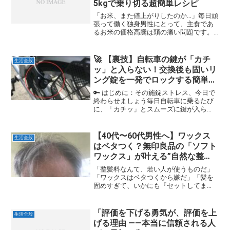
5kgで乗り切る超簡単レシピ
「お米、また値上がりしたのか…」毎日頑
張って働く独身男性にとって、主食であ
るお米の価格高騰は頭の痛い問題です。
「節約したいけど、安くて不味いものは
嫌だ」「自炊は面倒だが、外食ばかりも
キツい」そんなジレンマを抱えていませ
🚀 【裏技】自転車の鍵が「カチ
生活全般
んか？本記事では、高騰...
ッ」と入らない！交換後も固いリ
ング錠を一発でロックする簡単な
方法
🔑 はじめに：その施錠ストレス、今日で
終わらせましょう毎日自転車に乗るたび
に、「カチッ」とスムーズに鍵が入ら
ず、数回キーをグリグリしたり、後輪を
少し動かしたりするイライラを経験して
いませんか？特に、鍵を交換したばかり
【40代〜60代男性へ】ワックス
生活全般
なのにスムーズにならない...
はベタつく？無印良品の「ソフト
ワックス」が叶える”自然な整
髪”術
「整髪料なんて、若い人が使うものだ」
「ワックスはベタつくから嫌だ」「髪を
固めすぎて、いかにも『セットしてま
す』という不自然な見た目になるのが抵
抗ある」もしあなたが40代以降の男性
で、このように感じているなら、あなた
「評価を下げる勇気が、評価を上
生活全般
は私と全く同じ悩みを持って...
げる理由 ――本当に信頼される人