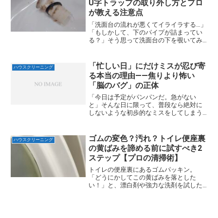
U字トラップの取り外し方とプロ
が教える注意点
「洗面台の流れが悪くてイライラする…」
「もしかして、下のパイプが詰まってい
る？」そう思って洗面台の下を覗いてみ
たものの、複雑そうな銀色の配管やプラ
スチックの部品を見て、手を止めてしま
った方も多いのではないでしょうか。実
「忙しい日」にだけミスが忍び寄
ハウスクリーニング
は、洗面台の詰まりの正...
る本当の理由――焦りより怖い
「脳のバグ」の正体
「今日は予定がパンパンだ。急がない
と」そんな日に限って、普段なら絶対に
しないような初歩的なミスをしてしまう
ことはありませんか？道具を置き忘れ
る。見たはずの汚れを見落とす。あとで
振り返ると、「なんで、あんな簡単なこ
ゴムの変色？汚れ？トイレ便座裏
ハウスクリーニング
とを？」と自分でも不思議にな...
の黄ばみを諦める前に試すべき2
ステップ【プロの清掃術】
トイレの便座裏にあるゴムパッキン。
「どうにかしてこの黄ばみを落とした
い！」と、漂白剤や強力な洗剤を試した
経験がある方も多いはずです。しかし、
その黄ばみはそもそも「汚れ」ではな
く、「素材そのものの変色」かもしれま
せん。この黄ばみは落ちるのだろ...