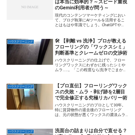
は本当に効率的？～スピード重視
のGemini利用者が問う～
現代のコンテンツマーケティングにおい
て、ブログ執筆にAIツールを活用するこ
とはもはや常識でしょう。ChatGPTや
Geminiをはじめとする高性能なAIの登場
により、「原稿作成の自動化」は大幅に
進みましたね。しかし、ここで一つ問い
🛠️ 【剥離 vs 洗浄】プロが教える
ハウスクリーニング
かけたいこ...
フローリングの「ワックスシミ」
判断基準とクレームゼロの交渉術
ハウスクリーニングの仕上げで、フロー
リングワックスにわずかに残ったシミや
ムラ……。「この程度なら洗浄でごまかせ
るか？」「いや、クレームリスクを考え
て剥離すべきか？」経験豊富なプロで
も、この【剥離 vs 洗浄】の判断に迷うこ
【プロ直伝】フローリングワック
ハウスクリーニング
とは少なくありませ...
スの失敗・ムラ・剥げ跡を2層目
で完全修正する究極リカバリー術
ハウスクリーニングのプロとして30年。
特に賃貸物件の退去後のフローリング
は、元の状態が悪くワックスの濃淡ムラ
や剥げ跡にいつも悩まされます。プロが
どんなに丁寧にワックスを塗っても、前
の入居者の生活による「こぼし跡」や
洗面台の詰まりは自分で直せる？
ハウスクリーニング
「自然な摩耗」が原因で、光...