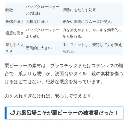
バッグクロージャー
特徴
掃除にもたらす効果
との比較
先端の薄さ
同程度に薄い
細かい隙間にスムーズに侵入。
バッグクロージャー
力を加えやすく、カルキを効率的に
適度な硬さ
より硬い
削り取れる。
持ち手の大
手にフィットし、安定して力が伝え
圧倒的に大きい
きさ
られる。
栗ピーラーの素材は、プラスチックまたはステンレスの複
合で、爪よりも硬いが、洗面台やタイル、鏡の素材を傷つ
けるほどではない、絶妙な硬度を持っています。
力を入れすぎなければ、安心して使えます。
🛁 お風呂場こそが栗ピーラーの独壇場だった！