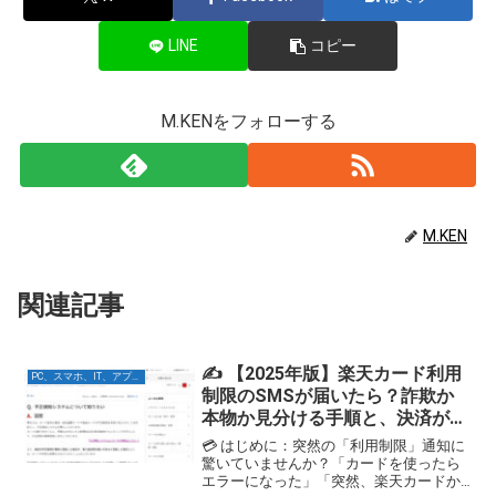
LINE
コピー
M.KENをフォローする
M.KEN
関連記事
✍️ 【2025年版】楽天カード利用
PC、スマホ、IT、アプリ関連
制限のSMSが届いたら？詐欺か
本物か見分ける手順と、決済が
「成立していない」の真実
💳 はじめに：突然の「利用制限」通知に
驚いていませんか？「カードを使ったら
エラーになった」「突然、楽天カードか