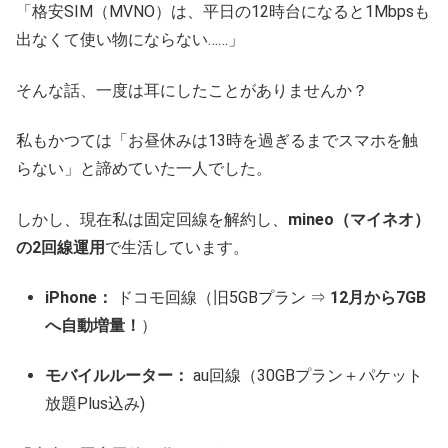
「格安SIM（MVNO）は、平日の12時台になると1Mbpsも
出なくて使い物にならない……」
そんな話、一度は耳にしたことがありませんか？
私もかつては「お昼休みは13時を過ぎるまでスマホを触
らない」と諦めていた一人でした。
しかし、現在私は固定回線を解約し、
mineo（マイネオ）
の2回線運用
で生活しています。
iPhone：
ドコモ回線（旧5GBプラン ⇒
12月から7GB
へ自動増量！
）
モバイルルーター：
au回線（30GBプラン＋パケット
放題Plus込み)