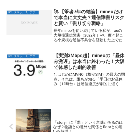
り、突然シャットダウンしたり、不安な
経験はありませんか？設定画面で最大容
量を確認したら80%台で、交換すべきか
🚀 【筆者7年の結論】mineoだけ
PC、スマホ、IT、アプリ関連
迷っている方も...
で本当に大丈夫？通信障害リスク
と賢い「割り切り戦略」
長年mineoを使い続けている私が、auの
大規模通信障害（2022年）や、度々起こ
る小規模な通信不具合を経験した上でた
どり着いた結論は、「mineo一本で困っ
たことはない」です。しかし、これは明
確な「割り切り戦略」を持っているから
【実測3Mbps超】mineoの「昼休
PC、スマホ、IT、アプリ関連
です。本記...
み激遅」は本当に終わった！大阪
で体感した劇的改善
1. はじめにMVNO（格安SIM）の最大の弱
点。それは、誰もが知る「平日のお昼休
み（12時台）は通信速度が劇的に遅くな
る」という長年の常識でした。かつて
1Mbpsを割ることが当たり前だったあ
の“激遅”な時間帯は、本当に過去のもの
になったと...
「story」に「階」という意味があるのは
なぜ？物語との意外な関係とfloorとの違
いを解説！