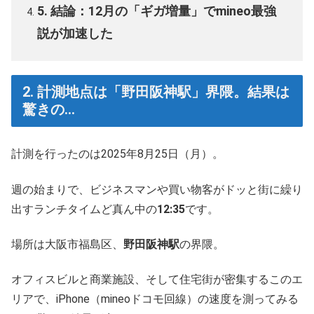
5. 結論：12月の「ギガ増量」でmineo最強
説が加速した
2. 計測地点は「野田阪神駅」界隈。結果は
驚きの…
計測を行ったのは2025年8月25日（月）。
週の始まりで、ビジネスマンや買い物客がドッと街に繰り
出すランチタイムど真ん中の
12:35
です。
場所は大阪市福島区、
野田阪神駅
の界隈。
オフィスビルと商業施設、そして住宅街が密集するこのエ
リアで、iPhone（mineoドコモ回線）の速度を測ってみる