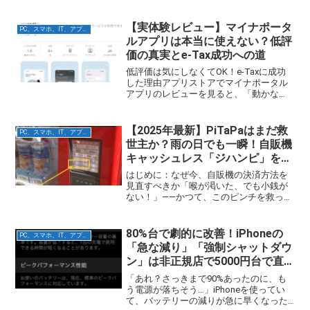
らSMSが届いた」――あなたも、このメ
ッセージに驚き、不安を感じてこの記事
にたどり着いたのではないでしょうか。
【実体験レビュー】マイナポータ
PC、スマホ、IT、アプリ関連
結論から申し上げます...
ルアプリは本当に使えない？低評
価の真実とe-Tax成功への道
低評価は気にしなくてOK！e-Taxに成功
した理由アプリストアでマイナポータル
アプリのレビューを見ると、「動かな
い」「読み取りエラーで使えない」とい
った低評価のコメントが目立ち、利用を
ためらっている方も多いのではないでし
【2025年最新】PiTaPaはまだ救
PC、スマホ、IT、アプリ関連
ょうか？実際、私も初...
世主か？雨の日でも一瞬！自販機
キャッシュレス「ジハンピ」を含
めた賢い使い分け
はじめに：なぜ今、自販機の決済方法を
見直すべきか「喉が渇いた、でも小銭が
ない！」――かつて、このピンチを救って
くれたのが交通系ICカードのPiTaPaでし
た。改札を抜ける「ポストペイ（後払
い）」の仕組みは、そのまま自販機でも
80%台で劇的に改善！iPhoneの
PC、スマホ、IT、アプリ関連
驚くほど便利だっ...
「急な減り」「強制シャットダウ
ン」は非正規店で5000円台で直
せる
「あれ？さっきまで90%あったのに、も
う電源が落ちそう…」iPhoneを使ってい
て、バッテリーの減りが急に早くなった