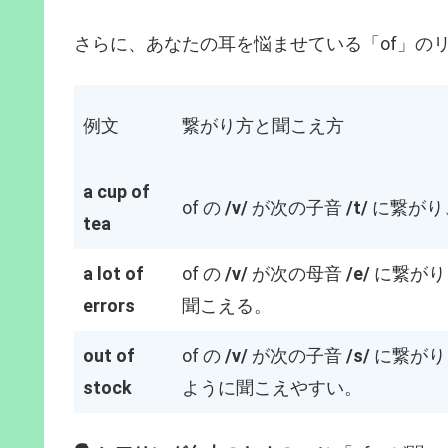
さらに、あなたの耳を悩ませている「of」の
例文
繋がり方と聞こえ方
a cup of
of の
/v/
が次の子音
/t/
に繋がり
tea
a lot of
of の
/v/
が次の母音
/e/
に繋がり
errors
聞こえる。
out of
of の
/v/
が次の子音
/s/
に繋がり
stock
ように聞こえやすい。