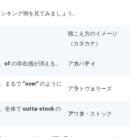
リンキング例を見てみましょう。
聴こえ方のイメージ
（カタカナ）
、
of
の存在感が消える。
ア
カ
パ
ティ
、まるで
“over”
のように
ア
ラ
トヴ
ェ
ラーズ
、全体で
outta-stock
の
ア
ウ
タ
・ストック