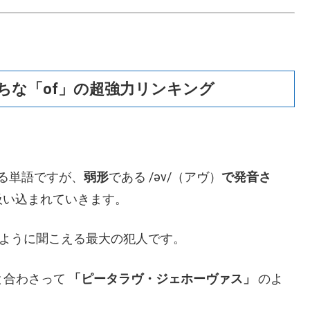
がちな「of」の超強力リンキング
る単語ですが、
弱形
である /əv/（アヴ）
で発音さ
吸い込まれていきます。
たように聞こえる最大の犯人です。
ingと合わさって
「ピータラヴ・ジェホーヴァス」
のよ