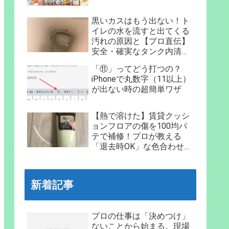
黒いカスはもう出ない！ト
イレの水を流すと出てくる
汚れの原因と【プロ直伝】
安全・確実なタンク内清掃
法
「⑪」ってどう打つの？
iPhoneで丸数字（11以上）
が出ない時の超簡単ワザ
【熱で溶けた】賃貸クッシ
ョンフロアの傷を100均パ
テで補修！プロが教える
「退去時OK」な色合わせと
手順
新着記事
プロの仕事は「決めつけ」
ないことから始まる。現場