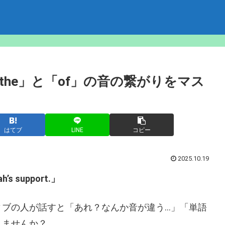
he」と「of」の音の繋がりをマス
はてブ
LINE
コピー
2025.10.19
ah’s support.」
ィブの人が話すと「あれ？なんか音が違う…」「単語
りませんか？