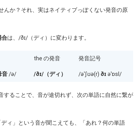
ませんか？それ、実はネイティブっぽくない発音の原
場合
は、/ðɪ/（ディ）に変わります。
the の発音
発音記号
母音
/ə/
/ðɪ/（ディ）
/əˈʃʊə(r)
ðɪ
əˈɒsl/
音することで、音が途切れず、次の単語に自然に繋が
「ディ」という音が聞こえても、「あれ？何の単語