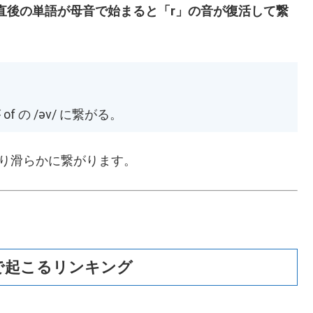
直後の単語が母音で始まると「r」の音が復活して繋
of の /əv/ に繋がる。
り滑らかに繋がります。
stles」で起こるリンキング