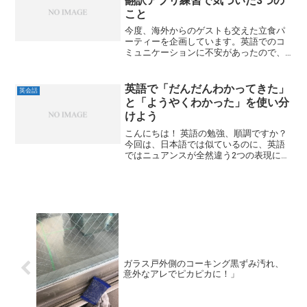
翻訳アプリ練習で気づいた3つの
こと
今度、海外からのゲストも交えた立食パ
ーティーを企画しています。英語でのコ
ミュニケーションに不安があったので、
最近話題の翻訳アプリを使って7人で練習
してみました。使ってみてわかったので
すが、「ただアプリに話しかけるだけ」
英語で「だんだんわかってきた」
英会話
では、思ったように会話...
と「ようやくわかった」を使い分
けよう
こんにちは！ 英語の勉強、順調ですか？
今回は、日本語では似ているのに、英語
ではニュアンスが全然違う2つの表現につ
いて解説します。この違いをマスターす
れば、あなたの英語はさらに自然に、そ
して正確になりますよ。と、このように
書いてますが、相手か...
ガラス戸外側のコーキング黒ずみ汚れ、
意外なアレでピカピカに！」