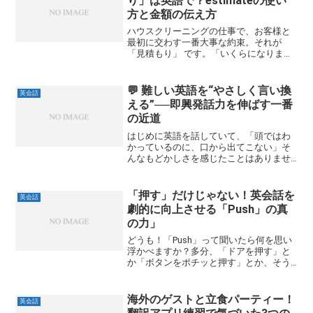
り」は英語で？estimateの使い
方と金額の伝え方
ハウスクリーニングの仕事で、お客様と
最初に交わす一番大事な約束。それが
「見積もり」 です。「いくらになります
か？」こう聞かれたとき、英語でスムー
ズに答えられるでしょうか。言葉に詰ま
ってしまうと、本当はプロなのに 自信が
💬 難しい英語を“やさしく言い換
英会話
ない人のように見えて...
える”──即興発話力を伸ばす一番
の近道
はじめに英語を話していて、「頭ではわ
かっているのに、口から出てこない」そ
んなもどかしさを感じたことはありませ
んか？実は、即興的で豊かな発話ができ
るようになるための鍵は、**“難しい英文
を見たときに、それを自分の言葉でやさ
「押す」だけじゃない！英会話を
英会話
しく言い換えること”...
劇的に向上させる「Push」の真
の力」
どうも！「Push」って聞いたら何を思い
浮かべますか？多分、「ドアを押す」と
か「ボタンをポチッと押す」とか、そう
いう物理的なイメージだけかな？でも、
ちょっと待った！もし、あなたが
「Push」をその意味だけで使っているな
海外のゲストと立食パーティー！
英会話
ら、超もったいないです...