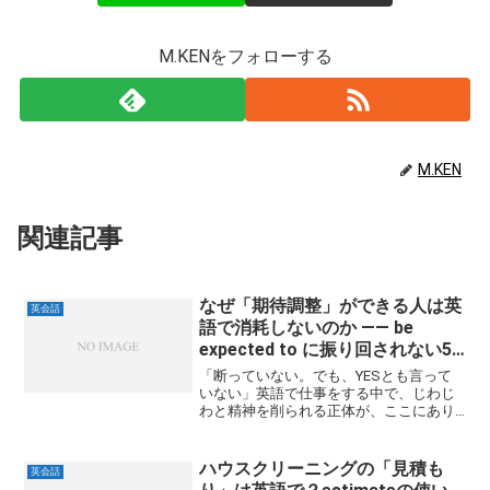
M.KENをフォローする
M.KEN
関連記事
なぜ「期待調整」ができる人は英
英会話
語で消耗しないのか ―― be
expected to に振り回されない5
つの英語フレーズ
「断っていない。でも、YESとも言って
いない」英語で仕事をする中で、じわじ
わと精神を削られる正体が、ここにあり
ます。「ちゃんと断っていないのに、な
ぜか自分だけが疲れていく」そんな経験
がある人は、決して少なくないはずで
ハウスクリーニングの「見積も
英会話
す。「期待」という名の無...