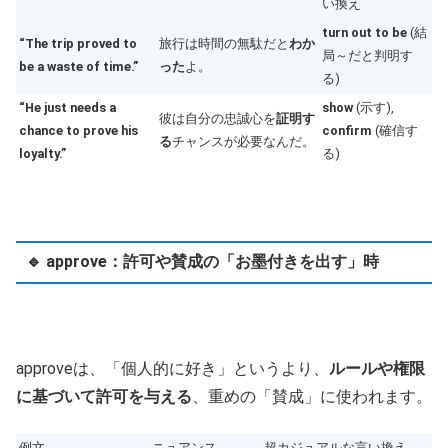
い換え
turn out to be
(結
“The trip proved to
旅行は時間の無駄だと
わか
局～だと判明す
be a waste of time.”
った
よ。
る)
“He just needs a
show
(示す),
彼は自分の忠誠心を
証明す
chance to prove his
confirm
(確信す
る
チャンスが必要なんだ。
loyalty.”
る)
🔹 approve：許可や賛成の「お墨付きを出す」時
approveは、「個人的に好き」というより、
ルールや権限
に基づいて許可を与える
、重めの「賛成」に使われます。
例文
ニュアンス
超カジュアルな言い換え