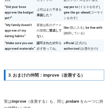
“Did your boss
say yes to
(イエスを出す),
上司はまだ予算を
approve the budget
give the go-ahead
(ゴーサイ
承認した
？
yet?”
ンを出す)
“My family doesn’t
家族は私のデート
like
(気に入る),
be fine with
approve of my
の習慣に
賛成して
(納得している)
dating habits.”
ない
。
“Make sure you use
認可された
材料を
official
(正式の),
approved materials.”
必ず使ってね。
authorized
(お墨付きの)
3. おまけの仲間：improve（改善する）
実は
improve
（改善する）も、同じ
probare
をルーツに持