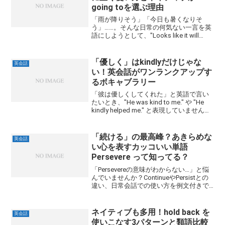
going toを選ぶ理由
「雨が降りそう」「今日も暑くなりそ
う」……。そんな日常の何気ない一言を英
語にしようとして、"Looks like it will
rain." と言っていませんか？実はこれ、間
違いではないものの、ネイティブの耳に
は少し不自然に響くことがあり...
「優しく」はkindlyだけじゃな
英会話
い！英会話がワンランクアップす
るボキャブラリー
「彼は優しくしてくれた」と英語で言い
たいとき、"He was kind to me." や "He
kindly helped me." と表現していません
か？もちろん間違いではありません。で
も、実は「優しさ」を表す英語は他にも
たくさんあり...
「続ける」の最高峰？あきらめな
英会話
い心を表すカッコいい単語
Persevere って知ってる？
「Persevereの意味がわからない…」と悩
んでいませんか？ContinueやPersistとの
違い、日常会話での使い方を例文付きで
わかりやすく解説！英語学習を頑張るあ
なたへ贈る、不屈の精神を表すカッコい
い単語をマスターしましょう。
ネイティブも多用！hold back を
英会話
使いこなす3パターンと類語比較