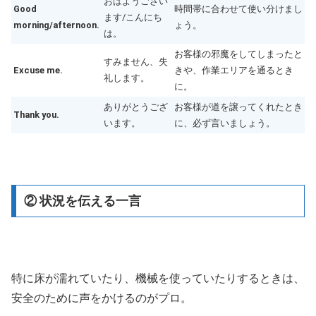
おはようござい
Good
時間帯に合わせて使い分けまし
ます/こんにち
morning/afternoon.
ょう。
は。
お客様の邪魔をしてしまったと
すみません、失
Excuse me.
きや、作業エリアを通るとき
礼します。
に。
ありがとうござ
お客様が道を譲ってくれたとき
Thank you.
います。
に、必ず言いましょう。
② 状況を伝える一言
特に床が濡れていたり、機械を使っていたりするときは、
安全のために声をかけるのがプロ。