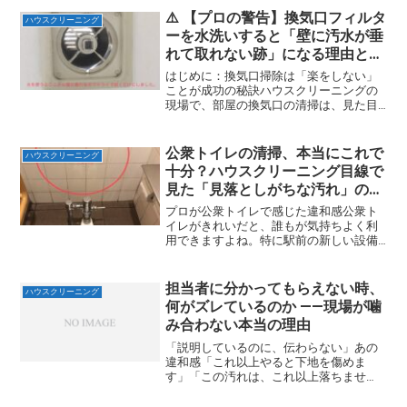
グのプロでも長年悩みの種だった厄介な
⚠️ 【プロの警告】換気口フィルタ
ハウスクリーニング
場所です。実は、そのカ...
ーを水洗いすると「壁に汚水が垂
れて取れない跡」になる理由と安
全な掃除法
はじめに：換気口掃除は「楽をしない」
ことが成功の秘訣ハウスクリーニングの
現場で、部屋の換気口の清掃は、見た目
以上に手間がかかる作業の一つです。写
真のように真っ黒に汚れたフィルターや
本体を見ると、「水で一気に流してしま
公衆トイレの清掃、本当にこれで
ハウスクリーニング
いたい」という衝動に駆ら...
十分？ハウスクリーニング目線で
見た「見落としがちな汚れ」の正
体
プロが公衆トイレで感じた違和感公衆ト
イレがきれいだと、誰もが気持ちよく利
用できますよね。特に駅前の新しい設備
は、清掃スタッフの方々の努力で日々の
衛生が保たれていることに感謝します。
でも、あなたは公衆トイレの「完璧な清
担当者に分かってもらえない時、
ハウスクリーニング
潔」を疑ったことはありま...
何がズレているのか ――現場が噛
み合わない本当の理由
「説明しているのに、伝わらない」あの
違和感「これ以上やると下地を傷めま
す」「この汚れは、これ以上落ちませ
ん」現場でプロとして、根拠をもって説
明しているはずなのに、担当者の表情は