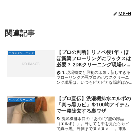
M.KEN
関連記事
【プロの判断】リノベ後1年・ほ
ハウスクリーニング
ぼ新築フローリングにワックスは
必要？ 2DKクリーニング現場レポ
ート
🏠 1. 現場概要と最初の印象：新しすぎる
フローリングの罠プロのハウスクリーニ
ング現場は、いつもピカピカな場所ばか
りではありません。今回担当させていた
だいたのは、リノベーションから約1年が
経過した2DKの現場。全面フローリング
【プロ直伝】洗濯機排水エルボの
ハウスクリーニング
の現場は、一見...
「真っ黒カビ」を100均アイテム
で一発除去する裏ワザ
🌀 洗濯機排水口の「あのL字型の部品
（エルボ）」。外しても中を見たらカビ
で真っ黒、外側までヌメヌメ……。市販の
カビキラーをスプレーしても、なぜかパ
ッと綺麗にならない、ハウスクリーニン