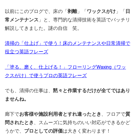
以前にこのブログで、床の「
剥離
」「
ワックスがけ
」「
日
常メンテナンス
」と、専門的な清掃技術を英語でバッチリ
解説してきました。謎の自信 笑。
清掃の「仕上げ」で使う！床のメンテナンスや日常清掃で
役立つ英語フレーズ
「塗る、磨く、仕上げる！」フローリングWaxing（ワッ
クスがけ）で使うプロの英語フレーズ
でも、清掃の仕事は、
黙々と作業するだけが全てではあり
ませんね。
廊下で
お客様や施設利用者とすれ違ったとき
、フロアで
質
問されたとき
、スムーズに気持ちのいい対応ができるかど
うかで、
プロとしての評価
は大きく変わります！