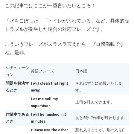
この記事ではここが一番言いたいところ！
「水をこぼした」「トイレが汚れている」など、具体的な
トラブルが発生した場合の対応フレーズです。
こういうフレーズがスラスラ言えたら、プロ感満載です
ね。是非。
シチュエーシ
英語フレーズ
日本語
ョン
問題を解決す
I will clean that right
それはすぐに清掃いたしま
るとき
away.
す。
Let me call my
上司を呼んできます。
supervisor.
作業中である
I will be finished in 5
あと5分で作業が終わります。
とき
minutes.
Please use the other
恐れ入りますが、別の入り口