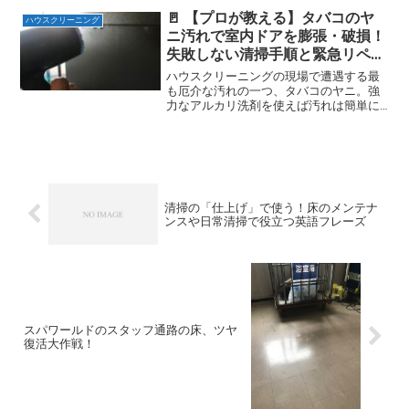
晴れない。そして返ってくるのは、決ま
🚪 【プロが教える】タバコのヤ
ハウスクリーニング
ってこの一言。「そこを何とか...
ニ汚れで室内ドアを膨張・破損！
失敗しない清掃手順と緊急リペア
（補修）の知識
ハウスクリーニングの現場で遭遇する最
も厄介な汚れの一つ、タバコのヤニ。強
力なアルカリ洗剤を使えば汚れは簡単に
落ちますが、「ある場所」の清掃方法を
誤ると、高額な弁償につながる取り返し
のつかない破損リスクがあります。この
問題は、私自身が実際に経...
清掃の「仕上げ」で使う！床のメンテナ
ンスや日常清掃で役立つ英語フレーズ
スパワールドのスタッフ通路の床、ツヤ
復活大作戦！