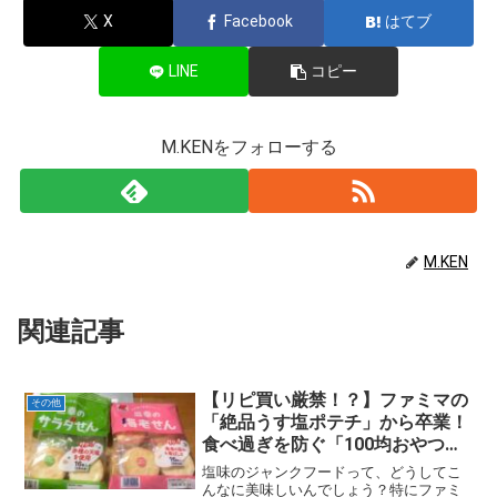
X
Facebook
はてブ
LINE
コピー
M.KENをフォローする
M.KEN
関連記事
【リピ買い厳禁！？】ファミマの
その他
「絶品うす塩ポテチ」から卒業！
食べ過ぎを防ぐ「100均おやつ」
への賢い乗り換え戦略
塩味のジャンクフードって、どうしてこ
んなに美味しいんでしょう？特にファミ