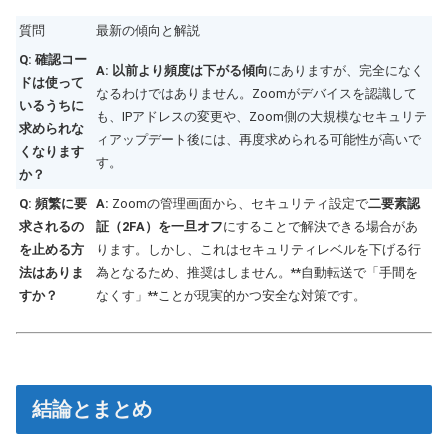
質問
最新の傾向と解説
Q: 確認コー
A: 以前より頻度は下がる傾向
にありますが、完全になく
ドは使って
なるわけではありません。Zoomがデバイスを認識して
いるうちに
も、IPアドレスの変更や、Zoom側の大規模なセキュリテ
求められな
ィアップデート後には、再度求められる可能性が高いで
くなります
す。
か？
Q: 頻繁に要
A:
Zoomの管理画面から、セキュリティ設定で
二要素認
求されるの
証（2FA）を一旦オフ
にすることで解決できる場合があ
を止める方
ります。しかし、これはセキュリティレベルを下げる行
法はありま
為となるため、推奨はしません。**自動転送で「手間を
すか？
なくす」**ことが現実的かつ安全な対策です。
結論とまとめ