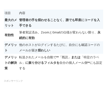
項目
内容
最大のメ
管理者の手を煩わせることなく、誰でも即座にコードを入
リット
手できる
筆者実証済み。ZoomとGmailの仕様が変わらない限り、
永
有効性
続的に有効
デメリッ
他のホストがログインするたびに、自分にも確認コードの
ト
メールが届き
煩わしい
デメリッ
転送されたメールを自動で**「既読」
または
「特定のラベ
トの解決
ル」
に振り分けるフィルタを
自分の個人メール側**にも設定
策
する
スポンサーリンク