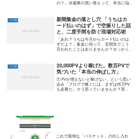
の？」冷蔵庫の買い替えって、本当に悩
みますよね。特に大型家電の場合、
「Amazonは本当に安心？」「町の電気屋
さんの方が結局お得？」という疑問は尽
新聞集金の落とし穴 「うちはカ
その他
きません。つい昨日、長年...
ード払いのはず」で空振りした話
と、二度手間を防ぐ現場対応術
「あれ？うちは今月からカード払いのは
ずだよ？」集金に伺って、玄関先でこう
言われたことはありませんか？せっかく
訪問したのに、お金を受け取れず「一度
確認して、また来ます」と引き返す——。
実は今、キャッシュレス化の進行によっ
20,000PVより稼げた。数百PVで
その他
て、集金の現場ではこの...
気づいた「本当の伸ばし方」
① PVが増えないと稼げない、という思い
込み「ブログで稼ぐには、まずは何万PV
も必要だ」そう思っていませんか？実
は、私もずっとそう信じていました。と
にかくアクセスを集めなければ始まらな
い。そう自分に言い聞かせて、がむしゃ
らに記事を書き続けて...
これで面倒な「パスケット」の出し入れ