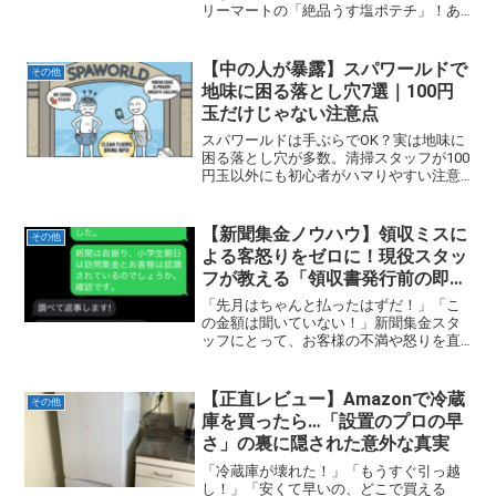
リーマートの「絶品うす塩ポテチ」！あ
の絶妙な塩加減とポテトの厚みが本当に
最高で、一度開けたらもう手が止まりま
せんよね。しかし、その美味しさゆえに
【中の人が暴露】スパワールドで
その他
直面するのが「あっという...
地味に困る落とし穴7選｜100円
玉だけじゃない注意点
スパワールドは手ぶらでOK？実は地味に
困る落とし穴が多数。清掃スタッフが100
円玉以外にも初心者がハマりやすい注意
点7つを実体験ベースで解説します。
【新聞集金ノウハウ】領収ミスに
その他
よる客怒りをゼロに！現役スタッ
フが教える「領収書発行前の即時
SMS確認」手順と具体例
「先月はちゃんと払ったはずだ！」「こ
の金額は聞いていない！」新聞集金スタ
ッフにとって、お客様の不満や怒りを直
接受ける瞬間は、精神的に最も消耗する
瞬間でしょう。そのストレスのほぼ全て
は、店側の領収書内容のミスや、顧客へ
【正直レビュー】Amazonで冷蔵
その他
の連絡漏れに起因していま...
庫を買ったら…「設置のプロの早
さ」の裏に隠された意外な真実
「冷蔵庫が壊れた！」「もうすぐ引っ越
し！」「安くて早いの、どこで買える