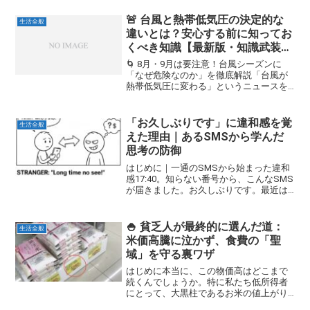
🚨 台風と熱帯低気圧の決定的な
生活全般
違いとは？安心する前に知ってお
くべき知識【最新版・知識武装で
備える】
🌀 8月・9月は要注意！台風シーズンに
「なぜ危険なのか」を徹底解説「台風が
熱帯低気圧に変わる」というニュースを
聞いて、「これで一安心だ」と思ってい
ませんか？実は、そう安易に判断するの
は危険かもしれません。この記事は、私
「お久しぶりです」に違和感を覚
生活全般
自身が最近の台風報道を...
えた理由｜あるSMSから学んだ
思考の防御
はじめに｜一通のSMSから始まった違和
感17:40。知らない番号から、こんなSMS
が届きました。お久しぶりです。最近は
どうされていましたか丁寧で、攻撃性も
なく、よくある一文です。にもかかわら
ず、私は一瞬で返信せず、立ち止まりま
🍚 貧乏人が最終的に選んだ道：
生活全般
した。理由は単...
米価高騰に泣かず、食費の「聖
域」を守る裏ワザ
はじめに本当に、この物価高はどこまで
続くんでしょうか。特に私たち低所得者
にとって、大黒柱であるお米の値上がり
は、ただのニュースじゃありません。毎