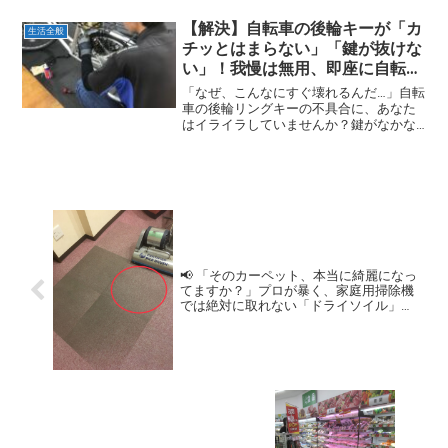
日のお財布に、毎日の食卓に、心臓を鷲
掴みにされるような切実な問題として重
【解決】自転車の後輪キーが「カ
生活全般
くのしかかっています。「...
チッとはまらない」「鍵が抜けな
い」！我慢は無用、即座に自転車
屋へ行くべき理由
「なぜ、こんなにすぐ壊れるんだ…」自転
車の後輪リングキーの不具合に、あなた
はイライラしていませんか？鍵がなかな
か抜けず、リングがカチッと固定されな
い—私も以前の自転車で、このストレス
にしょっちゅう悩まされていました。結
論から言います。自分で...
📢 「そのカーペット、本当に綺麗になっ
てますか？」プロが暴く、家庭用掃除機
では絶対に取れない「ドライソイル」の
真実