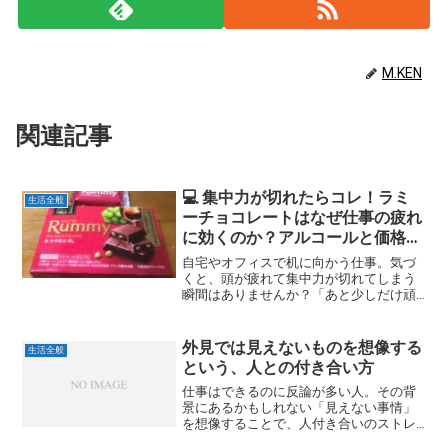
M.KEN
関連記事
💻 集中力が切れたらコレ！ラミ
生活全般
ーチョコレートはなぜ仕事の疲れ
に効くのか？アルコールと価格の
コスパ分析
自宅やオフィスで机に向かう仕事。気づ
くと、頭が疲れて集中力が切れてしまう
瞬間はありませんか？「あと少しだけ頑
張りたい」のに、甘いものに手が伸びて
しまう……。しかし、普通のチョコレート
では物足りない、大人ならではのリフレ
外見では見えないものを想像する
生活全般
ッシュを求めている方も...
という、人との付き合い方
仕事はできるのに反論が多い人。その背
景にあるかもしれない「見えない事情」
を想像することで、人付き合いのストレ
スが軽くなった実体験を綴ります。