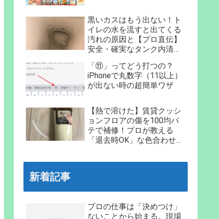
黒いカスはもう出ない！ト
イレの水を流すと出てくる
汚れの原因と【プロ直伝】
安全・確実なタンク内清掃
法
「⑪」ってどう打つの？
iPhoneで丸数字（11以上）
が出ない時の超簡単ワザ
【熱で溶けた】賃貸クッシ
ョンフロアの傷を100均パ
テで補修！プロが教える
「退去時OK」な色合わせと
手順
新着記事
プロの仕事は「決めつけ」
ないことから始まる。現場