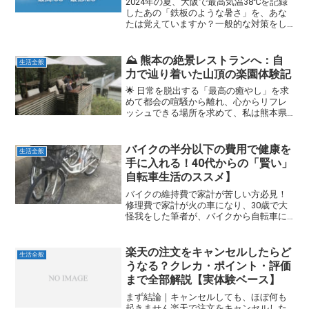
2024年の夏、大阪で最高気温38℃を記録
したあの「鉄板のような暑さ」を、あな
たは覚えていますか？一般的な対策をし
ても、なぜか熱中症のニュースは絶えま
せん。それは、従来の「水分補給と根
性」だけでは、もはや日本の酷暑を乗り
⛰️ 熊本の絶景レストランへ：自
生活全般
切れないからです。こ...
力で辿り着いた山頂の楽園体験記
🌟 日常を脱出する「最高の癒やし」を求
めて都会の喧騒から離れ、心からリフレ
ッシュできる場所を求めて、私は熊本県
益城町の山頂を目指しました。目的地
は、その名前も風情ある隠れ家レストラ
ン「ゆずの木、ねむの木、みずたまの
バイクの半分以下の費用で健康を
生活全般
木」。2024年10月、こ...
手に入れる！40代からの「賢い」
自転車生活のススメ】
バイクの維持費で家計が苦しい方必見！
修理費で家計が火の車になり、30歳で大
怪我をした筆者が、バイクから自転車に
シフトした理由を公開。費用は半分以
下、健康効果は絶大！ 最近強化された自
転車の罰則・交通法規や「ヒヤリ体験」
楽天の注文をキャンセルしたらど
生活全般
も解説。賢く安全な移動手段を選び、節
うなる？クレカ・ポイント・評価
約と健康を両立させましょう。
まで全部解説【実体験ベース】
まず結論｜キャンセルしても、ほぼ何も
起きません楽天で注文をキャンセルした