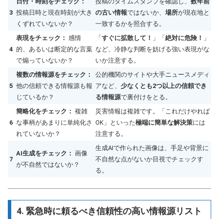
日付・時刻をチェック：
投稿のタイムスタンプを確認し、
数年前
3
投稿日時と現在時刻が大き
の古い情報
ではないか、
場所
が現在地と
くずれていないか？
一致するかを照合する。
表現をチェック：
感情
「
すぐに拡散して！
」「
絶対に危険！
」
4
的、あるいは断定的な言葉
など、冷静な判断を妨げる強い表現がな
で煽っていないか？
いか注意する。
複数の情報源をチェック：
公的機関のサイトや大手ニュースメディ
5
他の信頼できる情報源も報
アなど、
少なくとも2つ以上の信頼でき
じているか？
る情報源
で裏付けをとる。
簡略化をチェック：
複雑
災害情報は複雑です。「これだけやれば
6
な事柄があまりに単純化さ
OK」といった
極端に簡単な解決策
には
れていないか？
注意する。
生成AIで作られた画像は、手足や背景に
AI生成をチェック：
画像
7
不自然な点がないか目視でチェックす
が不自然ではないか？
る。
4. 緊急時に頼るべき信頼性の高い情報源リスト