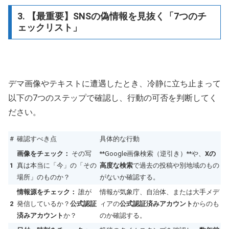
3. 【最重要】SNSの偽情報を見抜く「7つのチ
ェックリスト」
デマ画像やテキストに遭遇したとき、冷静に立ち止まって
以下の7つのステップで確認し、行動の可否を判断してく
ださい。
#
確認すべき点
具体的な行動
画像をチェック：
その写
**Google画像検索（逆引き）**や、
Xの
1
真は本当に「今」の「その
高度な検索
で過去の投稿や別地域のもの
場所」のものか？
がないか確認する。
情報源をチェック：
誰が
情報が気象庁、自治体、または大手メデ
2
発信しているか？
公式認証
ィアの
公式認証済みアカウント
からのも
済みアカウント
か？
のか確認する。