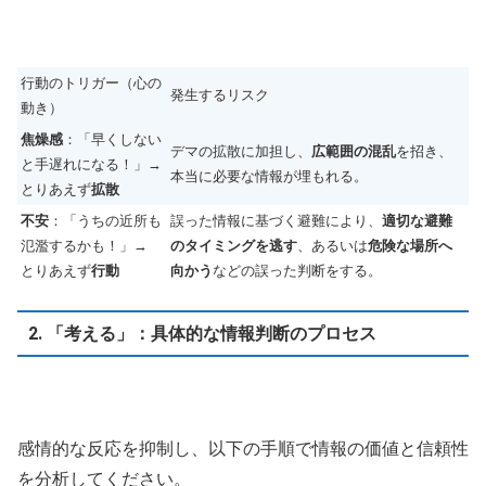
行動のトリガー（心の
発生するリスク
動き）
焦燥感
：「早くしない
デマの拡散に加担し、
広範囲の混乱
を招き、
と手遅れになる！」→
本当に必要な情報が埋もれる。
とりあえず
拡散
不安
：「うちの近所も
誤った情報に基づく避難により、
適切な避難
氾濫するかも！」→
のタイミングを逃す
、あるいは
危険な場所へ
とりあえず
行動
向かう
などの誤った判断をする。
2. 「考える」：具体的な情報判断のプロセス
感情的な反応を抑制し、以下の手順で情報の価値と信頼性
を分析してください。