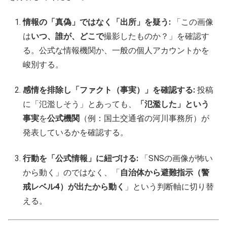
情報の「真偽」ではなく「出所」を疑う:
「この画像
は
いつ、誰が、どこで
撮影したものか？」を確認す
る。公式な情報機関か、一般の個人アカウントかを
峻別する。
感情を排除し「ファクト（事実）」を確認する:
投稿
に「氾濫しそう」とあっても、
「氾濫した」という
事実
を
公式機関
（例：国土交通省の河川事務所）が
発表しているかを確認する。
行動を「公式情報」に紐づける:
「SNSの画像が怖い
から動く」のではなく、「
自治体から避難指示（警
戒レベル4）が出たから動く
」という判断軸に切り替
える。