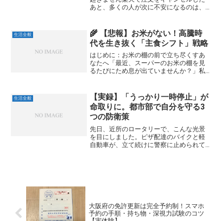
あと、多くの人が次に不安になるのは、
こんな点ではないでしょうか。 クレジッ
トカードは二重請求されない？ 楽天ポイ
ントは戻ってくる？ ショップに悪い印象
🌾 【悲報】お米がない！高騰時
生活全般
は残らない？ 何度...
代を生き抜く「主食シフト」戦略
はじめに：お米の棚の前で立ち尽くすあ
なたへ「最近、スーパーのお米の棚を見
るたびにため息が出ていませんか？」私
も、かつての定位置に並んでいたはずの
10kg米がなく、残っているのは高値のも
のばかりという状況に直面しました。全
【実録】「うっかり一時停止」が
生活全般
国的な品薄と値上がり...
命取りに。都市部で自分を守る3
つの防衛策
先日、近所のロータリーで、こんな光景
を目にしました。ピザ配達のバイクと軽
自動車が、立て続けに警察に止められて
いたのです。どちらも乱暴な運転には見
えませんでした。おそらく、信号のない
交差点で「スーッ」と通り抜けてしまっ
た――いわゆる“うっかり...
大阪府の免許更新は完全予約制！スマホ
予約の手順・持ち物・深視力試験のコツ
【実体験】