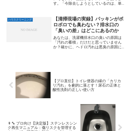
す。「今除去しようとしているのは、単
なる汚れか？ それとも素材の変色・劣化
なのか？」落ちない変色を無理に落とそ
うとムキになり、時間と労力を浪費した
【清掃現場の実録】パッキンがボ
ハウスクリーニング
経験は誰にでもあるでし...
ロボロでも臭わない？排水口の
「臭いの差」はどこにあるのか
あなたは、洗濯機排水口の臭いの原因は
「汚れの蓄積」だけだと思っていません
か？確かに、ヘドロ汚れは悪臭の原因に
なりますが、それだけが全てではありま
せん。清掃現場で最も重要なのは、パー
ツの汚れ具合よりも、「ある仕組み」が
正常に機能しているかどう...
【プロ直伝】トイレ便器の縁の「カリカ
リ汚れ」を劇的に落とす！尿石の正体と
酸性洗剤の正しい使い方
👨‍🔧 プロ向け【決定版】ステンレスシン
ク再生マニュアル：傷リスクを管理する