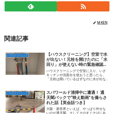
M.KEN
関連記事
【ハウスクリーニング】空室で水
ハウスクリーニング
が出ない！元栓を開けたのに「水
回り」が使えない時の緊急確認手
順
ハウスクリーニングで空室に入り、いざ
キッチンや洗面台を使おうと思ったら、
「元栓は開いているはずなのに水が出な
い！」。そんな状況に直面したことはあ
りませんか？結論からお伝えすると、空
室清掃時に水が出ない原因のほとんど
スパワールド清掃中に遭遇！ 通
ハウスクリーニング
は、メーターボックスの「元...
天閣バックで“映え動画”を撮らさ
れた話【英会話つき】
大阪・新世界といえば、やっぱり外せな
いのが通天閣。そしてそのすぐそばにあ