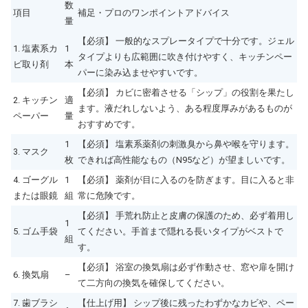
数
項目
補足・プロのワンポイントアドバイス
量
【必須】 一般的なスプレータイプで十分です。ジェル
1. 塩素系カ
1
タイプよりも広範囲に吹き付けやすく、キッチンペー
ビ取り剤
本
パーに染み込ませやすいです。
【必須】 カビに密着させる「シップ」の役割を果たし
2. キッチン
適
ます。液だれしないよう、ある程度厚みがあるものが
ペーパー
量
おすすめです。
1
【必須】 塩素系薬剤の刺激臭から鼻や喉を守ります。
3. マスク
枚
できれば高性能なもの（N95など）が望ましいです。
4. ゴーグル
1
【必須】 薬剤が目に入るのを防ぎます。目に入ると非
または眼鏡
組
常に危険です。
【必須】 手荒れ防止と皮膚の保護のため、必ず着用し
1
5. ゴム手袋
てください。手首まで隠れる長いタイプがベストで
組
す。
【必須】 浴室の換気扇は必ず作動させ、窓や扉を開け
6. 換気扇
–
て二方向の換気を確保してください。
7. 歯ブラシ
【仕上げ用】 シップ後に残ったわずかなカビや、ペー