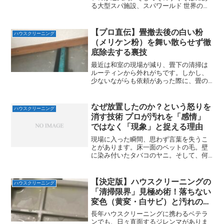
る大型スパ施設、スパワールド 世界の大
温泉。実は私はプロのハウスクリーニン
グ技能士として、このスパワールドのピ
ロティ（屋根付き広場）を、年2回定期清
【プロ直伝】畳撤去後の白い粉
ハウスクリーニング
掃しています。ポリッ...
（メリケン粉）を舞い散らせず徹
底除去する裏技
最近は和室の現場が減り、畳下の清掃は
ルーティンから外れがちです。しかし、
少ないながらも依頼があった際に、畳の
下から現れる白い微粉（メリケン粉のよ
うな汚れ）の扱いに困った経験はありま
せんか？この粉を、何も考えずに家庭用
なぜ放置したのか？という怒りを
ハウスクリーニング
掃除機で吸い込むと、高確...
消す技術 プロが汚れを「感情」
ではなく「現象」と捉える理由
現場に入った瞬間、思わず言葉を失うこ
とがあります。床一面のペットの毛。壁
に染み付いたタバコのヤニ。そして、何
年も放置されたキッチンの油汚れ。例え
ば、床にびっしり絡みついたペットの毛
を見た瞬間。手袋越しでもわかる、あの
【決定版】ハウスクリーニングの
ハウスクリーニング
独特のまとわりつく感触。...
「清掃限界」見極め術！落ちない
変色（黄変・白サビ）と汚れの判
断基準
長年ハウスクリーニングに携わるベテラ
ンでも、日々直面するジレンマがありま