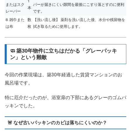
1
またはスク
パーが届きにくい隙間を最後にこすり落とすのに便利
本
レーパー
です。
8. 雑巾また
数
【洗い流し後】 薬剤を洗い流した後、水分や残留物を
は布
枚
拭き取るために使用します。
🧼 築30年物件に立ちはだかる「グレーパッキ
ン」という難敵
今回の作業現場は、築30年経過した賃貸マンションのお
風呂場です。
特に厄介だったのが、浴室扉の下部にあるグレーのゴムパ
ッキンでした。
🚨 なぜ古いパッキンのカビは落ちにくいのか？