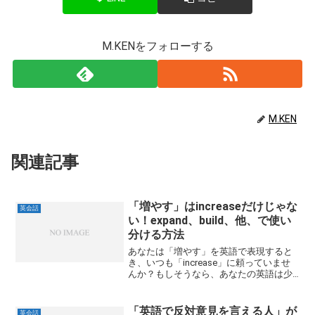
M.KENをフォローする
M.KEN
関連記事
「増やす」はincreaseだけじゃな
英会話
い！expand、build、他、で使い
分ける方法
あなたは「増やす」を英語で表現すると
き、いつも「increase」に頼っていませ
んか？もしそうなら、あなたの英語は少
しもったいないかも…確かに「increase」
は非常に便利な言葉ですが、それだけで
は伝えきれない「増やす」のニュアンス
「英語で反対意見を言える人」が
英会話