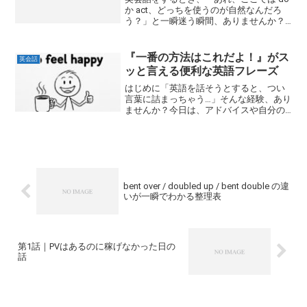
か act、どっちを使うのが自然なんだろ
う？」と一瞬迷う瞬間、ありませんか？
私は、この二つの動詞の使い分けに慣れ
ることが、英会話の瞬発力を上げる最大
のカギだと実感しています。こう言うと
『一番の方法はこれだよ！』がス
英会話
言い過ぎで他に...
ッと言える便利な英語フレーズ
はじめに「英語を話そうとすると、つい
言葉に詰まっちゃう…」そんな経験、あり
ませんか？今日は、アドバイスや自分の
考えを 簡単に伝えられる便利な型 をご紹
介します。今日の「型」：The best way
to ... is ...この形を覚える...
bent over / doubled up / bent double の違
いが一瞬でわかる整理表
第1話｜PVはあるのに稼げなかった日の
話