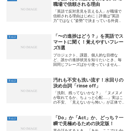
が英語...
職場で信頼される理由
「英語で反対意見を言える人」が職場で
信頼される理由はじめに｜評価は“英語
力”ではなく“姿勢”で決まっている外資
系、海外取引先、英語を使う会議――。そ
こで反対意見を英語で言える人は、なぜ
か評価が安定しています。流暢な英語を
「〜の進捗はどう？」を英語でス
英会話
話しているわけではな...
マートに聞く！覚えやすいフレー
ズ5選
プロジェクト、課題、個人的な目標な
ど、誰かの進捗状況を知りたいとき、毎
回同じフレーズばかり使っていません
か？日本人が英語を話す上ではそれでも
いいと思います。そんなにたくさんフレ
ーズを覚えられないので…ですが、同じも
汚れも不安も洗い流す！水回りの
英会話
のばかり使っていると頭が硬...
決め台詞「rinse off」
「洗剤、残ってないかな？」 「ヌメヌメ
が取れてるか、ちょっと心配……」実はこ
の不安、「見えないから怖い」が正体で
す。泡は消えても、成分は残るかもしれ
ない。触ったときの“キュッ”がないと、
どこか信用しきれない——。キッチンやお
「Do」か「Act」か、どっち？一
英会話
風呂の掃除で、お...
瞬で見極めるための決定版！
英会話をするとき、「あれ、ここでは do