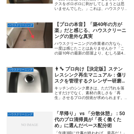
クスをボロボロに剥がしてしまうとは思
いませんでした。」これは、ハウスクリ
ーニング歴30年の私が、つい先日、ワン
ルームマンションの現場で実際に犯して
しまった大きな失敗談です。現場は比較
【プロの本音】「築40年の方が
ハウスクリーニング
的綺麗でしたが、「横着...
楽」だと感じる、ハウスクリーニ
ングの意外な真実
ハウスクリーニングの作業者の方なら、
一度は感じたことはありませんか？「こ
の築10年の最新の部屋より、むしろ築40
年の古いタイプの部屋の方が、なんだか
作業しやすいな」と。もちろん、キッチ
ンのコテコテ油汚れやタバコのヤニがひ
👨‍🔧 プロ向け【決定版】ステン
ハウスクリーニング
どい現場は例外ですが...
レスシンク再生マニュアル：傷リ
スクを管理するクレンザー研磨術
と酸性ハイブリッド洗浄
キッチンのシンク磨きは、ただ汚れを落
とすだけでなく、素材の美しさを「再
生」させるプロの技術が求められます。
築年数に関わらず、シンクに発生するし
ぶとい水垢。この水垢を完全に除去しよ
うと力を入れすぎると、新しいシンクで
「早帰り」 vs 「分散休憩」：50
ハウスクリーニング
も致命的な「傷」をつけてし...
代のプロ清掃員が「長く働くた
め」に選んだペース配分術
「午後3時に仕事が終われば、最高だ！」