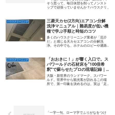
そう思って、毎日休憩を削ってノンスト
ップで頑張っていませんか？ハウスクリ
ーニングの現場で30年以上、ワンルーム
清掃をこなしてきた私自身、昔は「早く
終わらせて早く帰るのが正義」だと信じ
三菱天カセ(2方向)エアコン分解
ハウスクリーニング
て疑いませんでした。...
洗浄マニュアル｜難易度が低い機
種で学ぶ手順と時短のコツ
多くのハウスクリーニング業者が「厄介
だ」と感じる天カセエアコンの分解洗
浄。その中でも、ホテルのロビーや通路
でよく見かける三菱セゾンの2方向天カセ
は、実は分解難易度が比較的低いことを
ご存知でしょうか？この記事は、長年現
「おおきに！」が響く入口で。ス
ハウスクリーニング
場で天カセ洗浄を経験して...
パワールドの石材床を“100倍希
釈”で蘇らせたプロの現場記録｜
Professional Cleaning Method
大阪・新世界のランドマーク、スパワー
ルド。世界中から観光客が訪れるこの場
所で、第一印象を決めるのは、実は「足
元」です。The first impression starts
from the floor.しかし石材床は繊細で、日
常清掃の積み...
「一字一句、ローマ字でふりがなをつけ