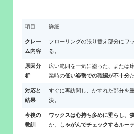
項目
詳細
クレー
フローリングの張り替え部分にワ
ム内容
る。
原因分
広い範囲を一気に塗った、または
析
業時の
低い姿勢での確認が不十分
対応と
すぐに再訪問し、かすれた部分を
結果
決。
今後の
ワックスは心持ち多めに垂らし、
教訓
か、
しゃがんでチェックする
ルー