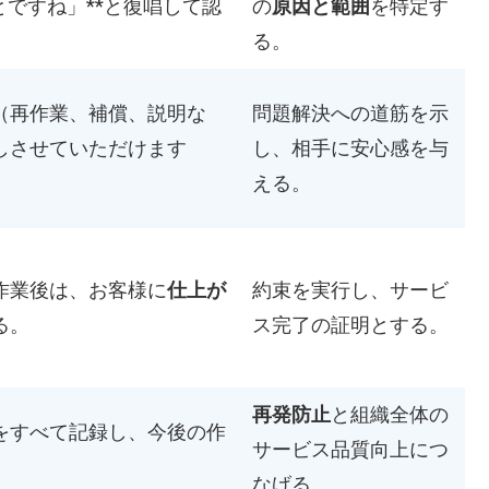
とですね」**と復唱して認
の
原因と範囲
を特定す
る。
（再作業、補償、説明な
問題解決への道筋を示
しさせていただけます
し、相手に安心感を与
える。
作業後は、お客様に
仕上が
約束を実行し、サービ
る。
ス完了の証明とする。
再発防止
と組織全体の
をすべて記録し、今後の作
サービス品質向上につ
なげる。