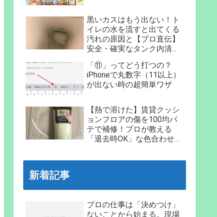
黒いカスはもう出ない！ト
イレの水を流すと出てくる
汚れの原因と【プロ直伝】
安全・確実なタンク内清掃
法
「⑪」ってどう打つの？
iPhoneで丸数字（11以上）
が出ない時の超簡単ワザ
【熱で溶けた】賃貸クッシ
ョンフロアの傷を100均パ
テで補修！プロが教える
「退去時OK」な色合わせと
手順
新着記事
プロの仕事は「決めつけ」
ないことから始まる。現場