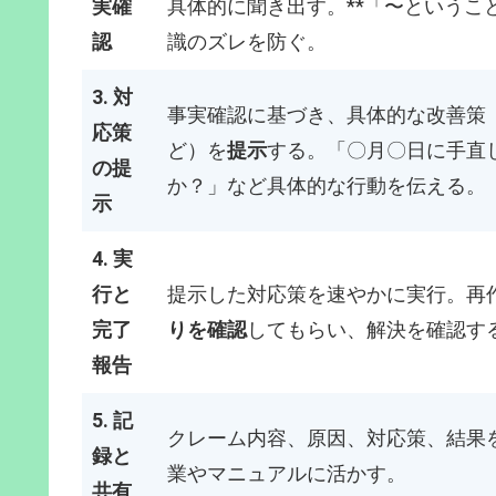
実確
具体的に聞き出す。**「〜というこ
認
識のズレを防ぐ。
3. 対
事実確認に基づき、具体的な改善策
応策
ど）を
提示
する。「〇月〇日に手直
の提
か？」など具体的な行動を伝える。
示
4. 実
行と
提示した対応策を速やかに実行。再
完了
りを確認
してもらい、解決を確認す
報告
5. 記
クレーム内容、原因、対応策、結果
録と
業やマニュアルに活かす。
共有