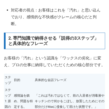
対応者の視点：お客様はこれを「汚れ」と思い込ん
でおり、感情的な不快感がクレームの核心だと判
断。
2. 専門知識で納得させる「説得の3ステップ」
と具体的なフレーズ
お客様の「汚れ」という認識を「ワックスの劣化」に変
え、プロの仕事に納得していただくための核心部分です。
ステ
目的
具体的な会話フレーズ
ップ
ステ
ップ
感情論を鎮
「これは汚れではなくて、前の入居者が消毒液や
1: 原
め、問題を特
キッチンので何かをこぼし、放置したためにその
因の
定する。
部分だけWaxに侵食して溶けた状態です。」