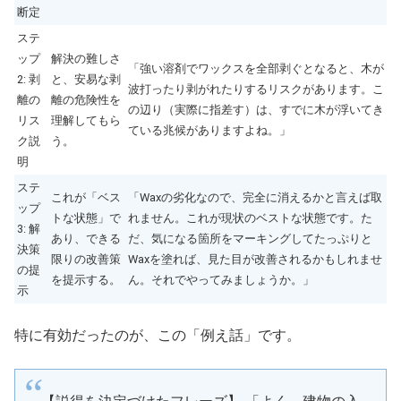
断定
ステ
ップ
解決の難しさ
「強い溶剤でワックスを全部剥ぐとなると、木が
2: 剥
と、安易な剥
波打ったり剥がれたりするリスクがあります。こ
離の
離の危険性を
の辺り（実際に指差す）は、すでに木が浮いてき
リス
理解してもら
ている兆候がありますよね。」
ク説
う。
明
ステ
これが「ベス
「Waxの劣化なので、完全に消えるかと言えば取
ップ
トな状態」で
れません。これが現状のベストな状態です。た
3: 解
あり、できる
だ、気になる箇所をマーキングしてたっぷりと
決策
限りの改善策
Waxを塗れば、見た目が改善されるかもしれませ
の提
を提示する。
ん。それでやってみましょうか。」
示
特に有効だったのが、この「例え話」です。