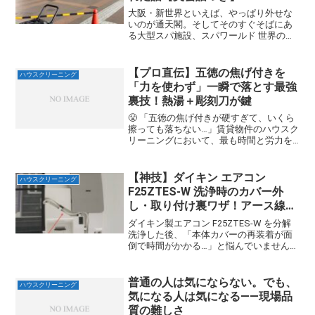
大阪・新世界といえば、やっぱり外せな
いのが通天閣。そしてそのすぐそばにあ
る大型スパ施設、スパワールド 世界の大
温泉。実は私はプロのハウスクリーニン
グ技能士として、このスパワールドのピ
ロティ（屋根付き広場）を、年2回定期清
【プロ直伝】五徳の焦げ付きを
ハウスクリーニング
掃しています。ポリッ...
「力を使わず」一瞬で落とす最強
裏技！熱湯＋彫刻刀が鍵
😤 「五徳の焦げ付きが硬すぎて、いくら
擦っても落ちない…」賃貸物件のハウスク
リーニングにおいて、最も時間と労力を
消耗するのが、炭化して石のように固ま
ったガスコンロの五徳の焦げです。市販
の洗剤や一般的なタワシでは歯が立た
【神技】ダイキン エアコン
ハウスクリーニング
ず、力任せに擦って逆に...
F25ZTES-W 洗浄時のカバー外
し・取り付け裏ワザ！アース線の
面倒な配線を劇的に時短
ダイキン製エアコン F25ZTES-W を分解
洗浄した後、「本体カバーの再装着が面
倒で時間がかかる…」と悩んでいません
か？特に、カバーに埋め込まれたアース
線を、元の「ご丁寧な溝」にピッタリと
通し直す作業に、もう二度と苦労したく
普通の人は気にならない。でも、
ハウスクリーニング
ないですよね。...
気になる人は気になる――現場品
質の難しさ