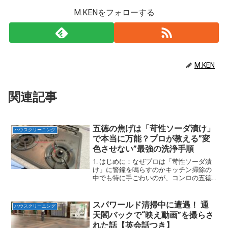
M.KENをフォローする
M.KEN
関連記事
五徳の焦げは「苛性ソーダ漬け」
ハウスクリーニング
で本当に万能？プロが教える”変
色させない”最強の洗浄手順
1. はじめに：なぜプロは「苛性ソーダ漬
け」に警鐘を鳴らすのかキッチン掃除の
中でも特に手ごわいのが、コンロの五徳
（ごとく）の焦げ付き。そんな頑固な汚
れに対して、「苛性ソーダに漬け込めば
一発で落ちる」という情報を耳にしたこ
スパワールド清掃中に遭遇！ 通
ハウスクリーニング
とがある方も多いでし...
天閣バックで“映え動画”を撮らさ
れた話【英会話つき】