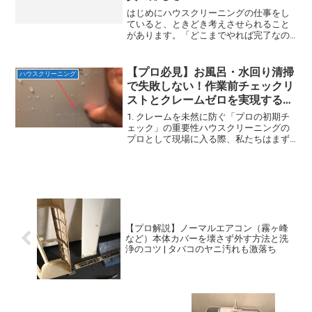
はじめにハウスクリーニングの仕事をし
ていると、ときどき考えさせられること
があります。「どこまでやれば完了なの
か？」フローリングに残る微細な内装の
り。ワックスを塗ると浮き出てくる跡。
ドア枠やブレーカーに付着した接着剤。
【プロ必見】お風呂・水回り清掃
ハウスクリーニング
なかなか落ちないスイッチ...
で失敗しない！作業前チェックリ
ストとクレームゼロを実現する
「3つの報告ルール」
1. クレームを未然に防ぐ「プロの初期チ
ェック」の重要性ハウスクリーニングの
プロとして現場に入る際、私たちはまず
「汚れを落とす」ことに意識が向かいが
ちです。しかし、実は作業の成否、そし
て何よりもお客様からの信頼を左右する
のは、清掃を始める前...
【プロ解説】ノーマルエアコン（霧ヶ峰
など）本体カバーを壊さず外す方法と洗
浄のコツ | タバコのヤニ汚れも激落ち